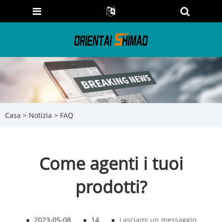
Casa
>
Notizia
>
FAQ
Come agenti i tuoi
prodotti?
●
2023-05-08
●
14
●
Lasciami un messaggio