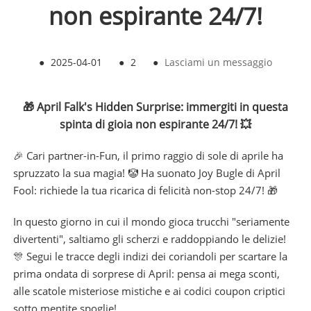
non espirante 24/7!
●
2025-04-01
●
2
●
Lasciami un messaggio
🎁 April Falk's Hidden Surprise: immergiti in questa
spinta di gioia non espirante 24/7! 💥
🎉 Cari partner-in-Fun, il primo raggio di sole di aprile ha
spruzzato la sua magia! 🤡 Ha suonato Joy Bugle di April
Fool: richiede la tua ricarica di felicità non-stop 24/7! 🎁
In questo giorno in cui il mondo gioca trucchi "seriamente
divertenti", saltiamo gli scherzi e raddoppiando le delizie!
🎊 Segui le tracce degli indizi dei coriandoli per scartare la
prima ondata di sorprese di April: pensa ai mega sconti,
alle scatole misteriose mistiche e ai codici coupon criptici
sotto mentite spoglie!